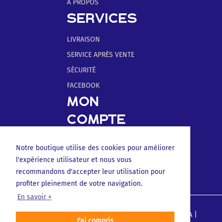
À PROPOS
SERVICES
LIVRAISON
SERVICE APRÈS VENTE
SÉCURITÉ
FACEBOOK
MON
COMPTE
MES INFORMATIONS
Notre boutique utilise des cookies pour améliorer
MES ADRESSES
l'expérience utilisateur et nous vous
MES COMMANDES
recommandons d'accepter leur utilisation pour
profiter pleinement de votre navigation.
En savoir +
© Copyright 2020 Polymir | Une marque de CIRON SA |
J'ai compris