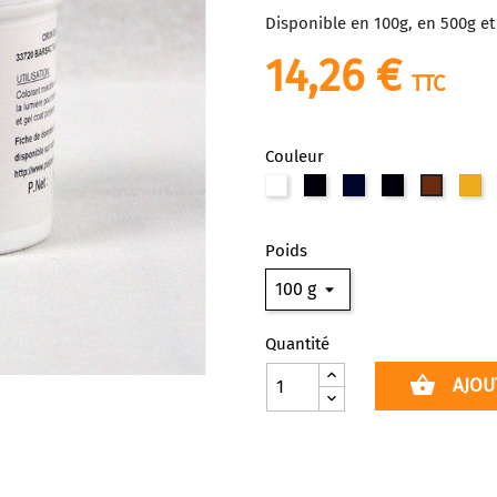
Disponible en 100g, en 500g et
14,26 €
TTC
Couleur
Blanc
BLEUPB15
BLEUPB28
BLEUPB153
JA
JAUNEPY
Poids
Quantité
shopping_basket
AJOU