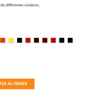
 de différentes couleurs.
UPY151
JAUPY83
JAUPY184
NOIRPB17
ORAPO36
OXRPR101
ROSPR122
ROUPR170
VERTPG7
VIOPV23
42
TER AU PANIER