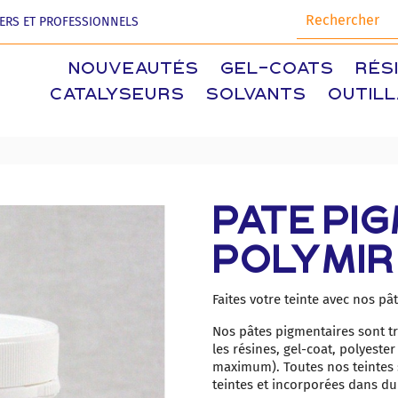
IERS ET PROFESSIONNELS
NOUVEAUTÉS
GEL-COATS
RÉS
CATALYSEURS
SOLVANTS
OUTIL
PATE PI
POLYMIR
Faites votre teinte avec nos p
Nos pâtes pigmentaires sont t
les résines, gel-coat, polyeste
maximum). Toutes nos teintes s
teintes et incorporées dans du