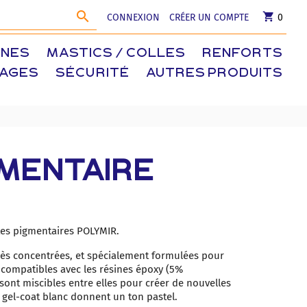

shopping_cart
CONNEXION
CRÉER UN COMPTE
0
INES
MASTICS / COLLES
RENFORTS
LAGES
SÉCURITÉ
AUTRES PRODUITS
GMENTAIRE
âtes pigmentaires POLYMIR.
rès concentrées, et spécialement formulées pour
r compatibles avec les résines époxy (5%
ont miscibles entre elles pour créer de nouvelles
 gel-coat blanc donnent un ton pastel.